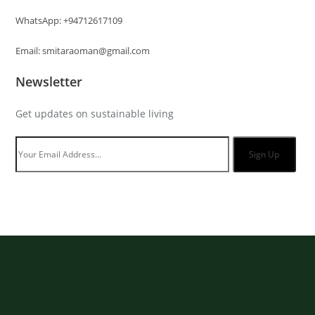
WhatsApp: +94712617109
Email: smitaraoman@gmail.com
Newsletter
Get updates on sustainable living
Sign Up